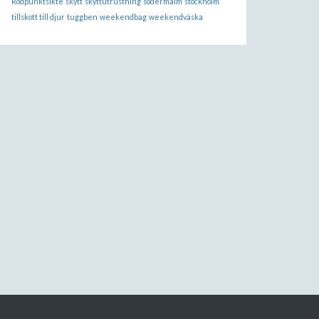
Rödpunktsikte
skytt
skyttutrustning
södermalm
stockholm
tillskott till djur
tuggben
weekendbag
weekendväska