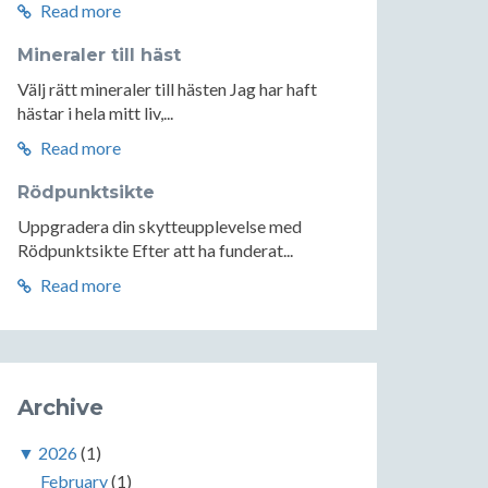
Read more
Mineraler till häst
Välj rätt mineraler till hästen Jag har haft
hästar i hela mitt liv,...
Read more
Rödpunktsikte
Uppgradera din skytteupplevelse med
Rödpunktsikte Efter att ha funderat...
Read more
Archive
▼
2026
(1)
February
(1)