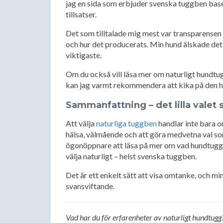
jag en sida som erbjuder svenska tuggben base
tillsatser.
Det som tilltalade mig mest var transparensen 
och hur det producerats. Min hund älskade det 
viktigaste.
Om du också vill läsa mer om naturligt hundtugg
kan jag varmt rekommendera att kika på den h
Sammanfattning – det lilla valet 
Att välja
naturliga tuggben
handlar inte bara o
hälsa, välmående och att göra medvetna val so
ögonöppnare att läsa på mer om vad hundtugg fa
välja naturligt – helst svenska tuggben.
Det är ett enkelt sätt att visa omtanke, och mi
svansviftande.
Vad har du för erfarenheter av naturligt hundtugg?