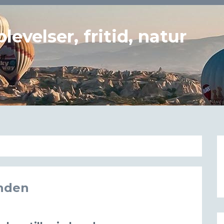
evelser, fritid, natur
ur
unden