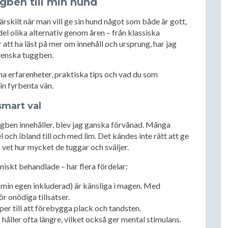
ggben till min hund
ärskilt när man vill ge sin hund något som både är gott,
 del olika alternativ genom åren – från klassiska
att ha läst på mer om innehåll och ursprung, har jag
svenska tuggben.
gna erfarenheter, praktiska tips och vad du som
in fyrbenta vän.
smart val
gben innehåller, blev jag ganska förvånad. Många
el och ibland till och med lim. Det kändes inte rätt att ge
n vet hur mycket de tuggar och sväljer.
miskt behandlade – har flera fördelar:
min egen inkluderad) är känsliga i magen. Med
r onödiga tillsatser.
per till att förebygga plack och tandsten.
 håller ofta längre, vilket också ger mental stimulans.