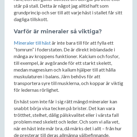
står på stall. Detta är något jag alltid haft som
grundprincip och ser till att varje häst i stallet får sitt
dagliga tillskott.
Varför är mineraler så viktiga?
Mineraler till häst
är inte bara till för att fylla ett
”tomrum” i foderstaten. De är direkt inblandade i
många av kroppens funktioner. Kalcium och fosfor,
till exempel, är avgörande för ett starkt skelett,
medan magnesium och kalium hjälper till att hålla
muskulaturen i balans. Järn behövs för att
transportera syre till musklerna, och koppar är viktig
för ledernas rörlighet.
En häst som inte får i sig rätt mängd mineraler kan
snabbt börja visa tecken på brister. Det kan vara
trötthet, stelhet, dålig pälskvalitet eller i värsta fall
problem med skelett och leder. Och som vi alla vet,
när en häst inte mår bra, då märks det i allt – från hur
de presterar till deras allmänna välbefinnande.