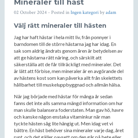
Mineraler till häst
02 October 2024
- Posted in
Ingen kategori
by
adam
Välj rätt mineraler till hästen
Jag har haft hästar i hela mitt liv, från ponnyer i
barndomen till de större hästarna jag har idag. En
sak som aldrig ändrats genom åren är betydelsen av
att ge hästarna rätt näring, och särskilt att
säkerställa att de får tillräckligt med mineraler. Det
är lätt att förbise, men mineraler är en avgörande del
av hästens kost som kan påverka allt från skelettets
hållbarhet till muskeluppbyggnad och allmän hälsa.
När jag började med hästar för många år sedan
fanns det inte alls samma mängd information om hur
man skulle balansera foderstaten. Man gav hö, havre
och kanske någon enstaka vitaminkur när man
tyckte hästen såg lite hängig ut. Men idag vet vi
bättre. En häst behöver sina mineraler varje dag, året
runt, och det gäller oavsett om den går på bete eller