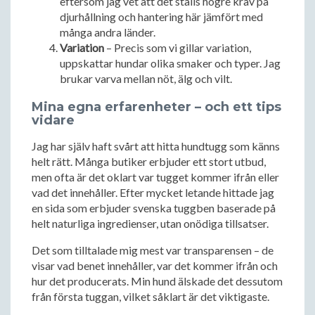
eftersom jag vet att det ställs högre krav på
djurhållning och hantering här jämfört med
många andra länder.
Variation
– Precis som vi gillar variation,
uppskattar hundar olika smaker och typer. Jag
brukar varva mellan nöt, älg och vilt.
Mina egna erfarenheter – och ett tips
vidare
Jag har själv haft svårt att hitta hundtugg som känns
helt rätt. Många butiker erbjuder ett stort utbud,
men ofta är det oklart var tugget kommer ifrån eller
vad det innehåller. Efter mycket letande hittade jag
en sida som erbjuder svenska tuggben baserade på
helt naturliga ingredienser, utan onödiga tillsatser.
Det som tilltalade mig mest var transparensen – de
visar vad benet innehåller, var det kommer ifrån och
hur det producerats. Min hund älskade det dessutom
från första tuggan, vilket såklart är det viktigaste.