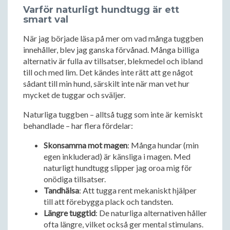
Varför naturligt hundtugg är ett
smart val
När jag började läsa på mer om vad många tuggben
innehåller, blev jag ganska förvånad. Många billiga
alternativ är fulla av tillsatser, blekmedel och ibland
till och med lim. Det kändes inte rätt att ge något
sådant till min hund, särskilt inte när man vet hur
mycket de tuggar och sväljer.
Naturliga tuggben – alltså tugg som inte är kemiskt
behandlade – har flera fördelar:
Skonsamma mot magen
: Många hundar (min
egen inkluderad) är känsliga i magen. Med
naturligt hundtugg slipper jag oroa mig för
onödiga tillsatser.
Tandhälsa
: Att tugga rent mekaniskt hjälper
till att förebygga plack och tandsten.
Längre tuggtid
: De naturliga alternativen håller
ofta längre, vilket också ger mental stimulans.