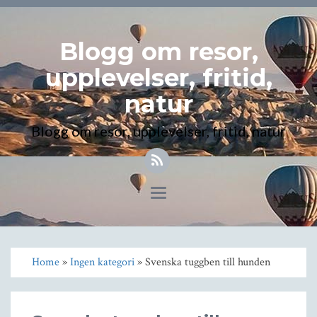
Blogg om resor,
upplevelser, fritid,
natur
Blogg om resor, upplevelser, fritid, natur
Toggle
navigation
Home
»
Ingen kategori
» Svenska tuggben till hunden